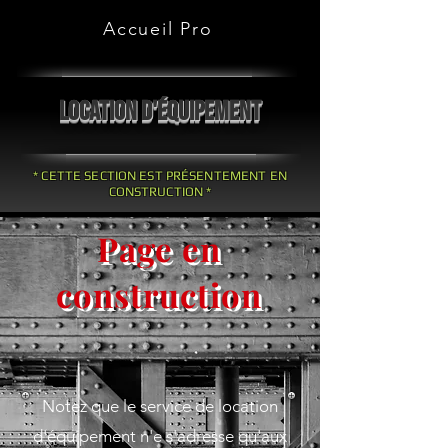
Accueil Pro
LOCATION D'ÉQUIPEMENT
* CETTE SECTION EST PRÉSENTEMENT EN
CONSTRUCTION *
Page en
construction
Notez que le service de location
d'équipement n'e s'adresse qu'aux